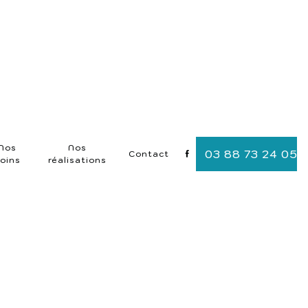
Nos
Nos
03 88 73 24 05
Contact
oins
réalisations