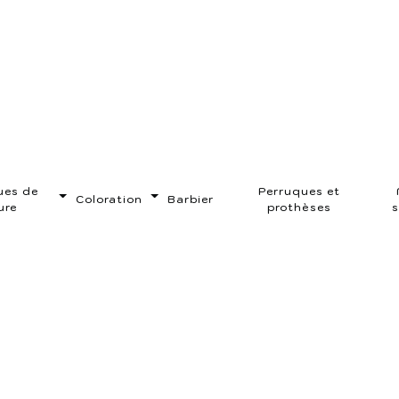
s de Ohlungen
ues de
Perruques et
Coloration
Barbier
ure
prothèses
s