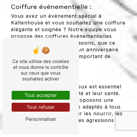
Coiffure événementielle :
Vous avez un événement spécial à
Kaltenhouse et vous souhaitez une coiffure
élégante et soignée ? Notre équipe vous
propose des coiffures événementielles
adaptées à toutes les occasions, que ce
soit un mariage, un gala, un anniversaire
ou tout autre événement important de
Ce site utilise des cookies
votre vie.
et vous donne le contrôle
sur ceux que vous
Soins capillaires :
souhaitez activer
Prendre soin de vos cheveux est essentiel
pour conserver leur beauté et leur santé.
Tout accepter
Chez Jacky Coiff, nous proposons une
gamme de soins capillaires adaptés à tous
Tout refuser
les types de cheveux, pour les nourrir, les
Personnaliser
hydrater et les protéger des agressions
extérieures.