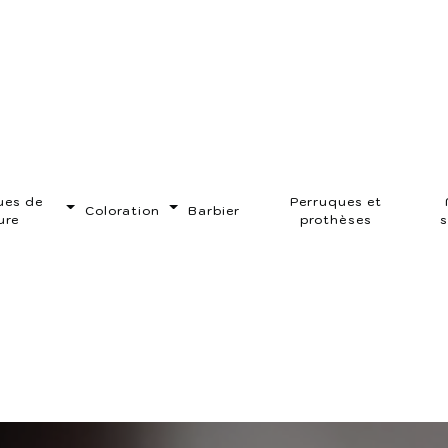
ues de
Perruques et
Coloration
Barbier
ure
prothèses
s