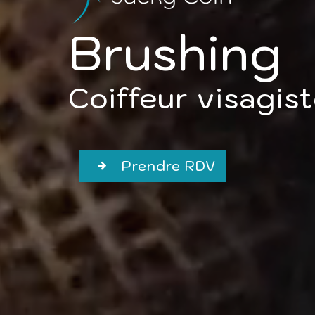
Brushing
Coiffeur visagis
Prendre RDV