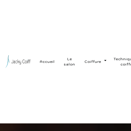
Panneau de gestion des cookies
Le
Techniq
Accueil
Coiffure
salon
coiff