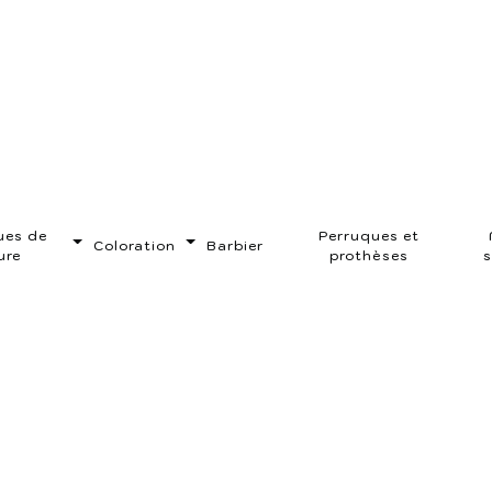
ant près de
en-sur-Moder
ues de
Perruques et
Coloration
Barbier
ure
prothèses
s