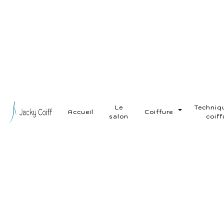
Panneau de gestion des cookies
Coupe enf
Oberhoff
Le
Techniq
Accueil
Coiffure
salon
coiff
Jacky Coiff'