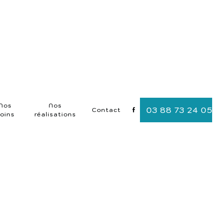
Nos
Nos
03 88 73 24 05
Contact
oins
réalisations